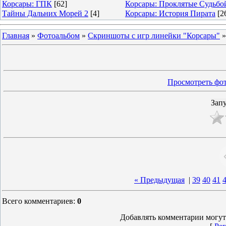
Корсары: ГПК
[62]
Корсары: Проклятые Судьбо
Тайны Дальних Морей 2
[4]
Корсары: История Пирата
[2
Главная
»
Фотоальбом
»
Скриншоты с игр линейки "Корсары"
Просмотреть фот
« Предыдущая
|
39
40
41
Всего комментариев
:
0
Добавлять комментарии могут