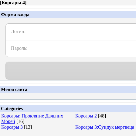
[
Корсары 4
]
Форма входа
Логин:
Пароль:
Меню сайта
Categories
Корсары: Проклятие Дальних
Корсары 2
[48]
Морей
[16]
Корсары 3
[13]
Корсары 3:Сундук мертвеца