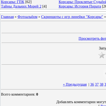
Корсары: ГПК
[62]
Корсары: Проклятые Судьбо
Тайны Дальних Морей 2
[4]
Корсары: История Пирата
[2
Главная
»
Фотоальбом
»
Скриншоты с игр линейки "Корсары"
Просмотреть фот
« Предыдущая
|
36
37
38
Всего комментариев
:
0
Добавлять комментарии могут