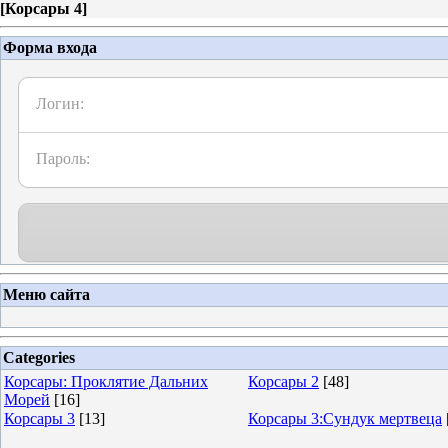
[
Корсары 4
]
Форма входа
Логин:
Пароль:
Меню сайта
Categories
Корсары: Проклятие Дальних
Корсары 2
[48]
Морей
[16]
Корсары 3
[13]
Корсары 3:Сундук мертвеца