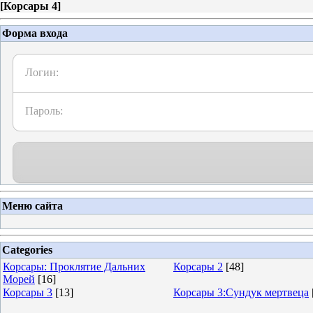
[
Корсары 4
]
Форма входа
Логин:
Пароль:
Меню сайта
Categories
Корсары: Проклятие Дальних
Корсары 2
[48]
Морей
[16]
Корсары 3
[13]
Корсары 3:Сундук мертвеца