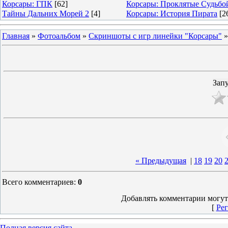
Корсары: ГПК
[62]
Корсары: Проклятые Судьбо
Тайны Дальних Морей 2
[4]
Корсары: История Пирата
[2
Главная
»
Фотоальбом
»
Скриншоты с игр линейки "Корсары"
« Предыдущая
|
18
19
20
Всего комментариев
:
0
Добавлять комментарии могут
[
Рег
Полная версия сайта