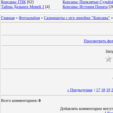
Корсары: ГПК
[62]
Корсары: Проклятые Судьбо
Тайны Дальних Морей 2
[4]
Корсары: История Пирата
[2
Главная
»
Фотоальбом
»
Скриншоты с игр линейки "Корсары"
Просмотреть фот
« Предыдущая
|
17
18
19
Всего комментариев
:
0
Добавлять комментарии могут