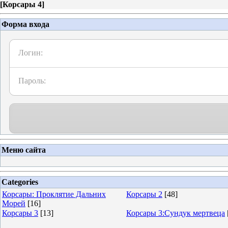
[
Корсары 4
]
Форма входа
Логин:
Пароль:
Меню сайта
Categories
Корсары: Проклятие Дальних
Корсары 2
[48]
Морей
[16]
Корсары 3
[13]
Корсары 3:Сундук мертвеца