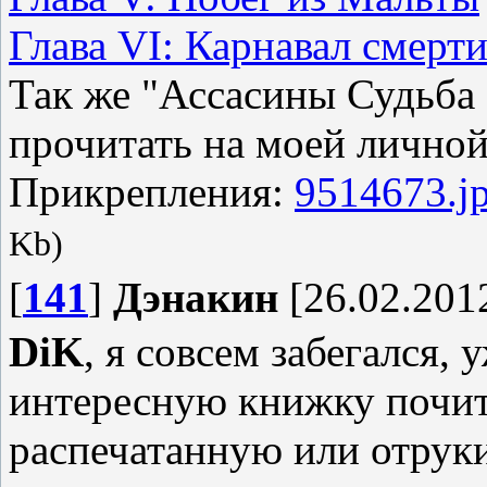
Глава VI: Карнавал смерт
Так же "Ассасины Судьба
прочитать на моей личной
Прикрепления:
9514673.j
Kb)
[
141
]
Дэнакин
[26.02.2012
DiK
, я совсем забегался, 
интересную книжку почит
распечатанную или отру