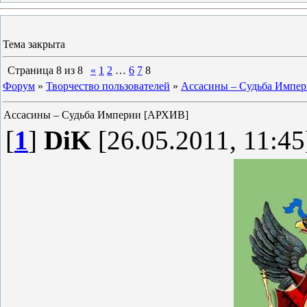
Тема закрыта
Страница
8
из
8
«
1
2
…
6
7
8
Форум
»
Творчество пользователей
»
Ассасины – Судьба Импе
Ассасины – Судьба Империи [АРХИВ]
[
1
]
DiK
[26.05.2011, 11:45