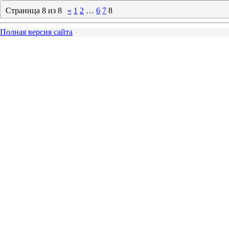
Страница
8
из
8
«
1
2
…
6
7
8
Полная версия сайта