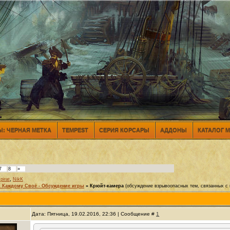
: ЧЕРНАЯ МЕТКА
TEMPEST
СЕРИЯ КОРСАРЫ
АДДОНЫ
КАТАЛОГ 
7
8
»
,
pirat
NikK
 Каждому Своё - Обсуждение игры
»
Крюйт-камера
(обсуждение взрывоопасных тем, связанных с 
Дата: Пятница, 19.02.2016, 22:36 | Сообщение #
1