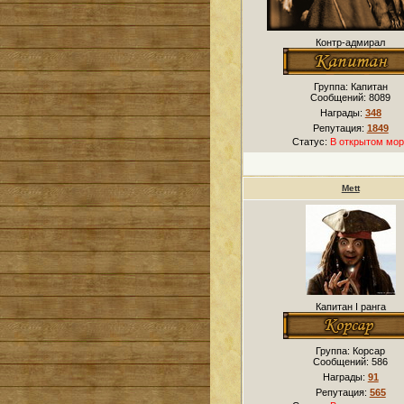
Контр-адмирал
Группа: Капитан
Сообщений:
8089
Награды:
348
Репутация:
1849
Статус:
В открытом мор
Mett
Капитан I ранга
Группа: Корсар
Сообщений:
586
Награды:
91
Репутация:
565