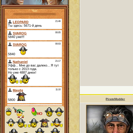
Чат
PirateModder