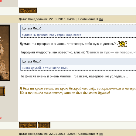
е
Дата: Понедельник, 22.02.2016, 04:09 | Сообщение #
84
Цитата
Mett
(
)
я для КТБ фиксил, пару строк кода всего
Думаю, ты прекрасно знаешь, что теперь тебе нужно делать?!
Народная мудрость, как известно, гласит: "
Взялся за гуж — не говори, ч
Цитата
Mett
(
)
никто другой, в том числе BMS
Не фиксят очень и очень многое... За всем, наверное, не уследишь...
Я был на краю земли, на краю бескрайних озёр, за горизонтом и на ве
Но я не нашёл там никого, кто не был бы моим другом!
е
Дата: Понедельник, 22.02.2016, 22:04 | Сообщение #
85