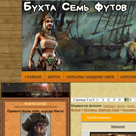
ГЛАВНАЯ
ФОРУМ
КОРСАРЫ: КАЖДОМУ СВОЕ
КОРСАРЫ
5
Страница
5
из
8
«
1
2
3
4
6
Форма входа
Модератор форума:
,
,
Nathaniel
Denny
prosto_
Форум
»
Корсары: Каждому Своё
»
Корсары:
Приветствуем тебя, корсар Юнга!
Крюйт-камера
Nathaniel