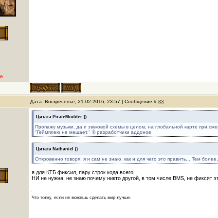
е
Дата: Воскресенье, 21.02.2016, 23:57 | Сообщение #
83
Цитата
PirateModder
(
)
Пропажу музыки, да и звуковой схемы в целом, на глобальной карте при сме
"Геймплею не мешает." © разработчики аддонов
Цитата
Nathaniel
(
)
Откровенно говоря, я и сам не знаю, как и для чего это править... Тем боле
я для КТБ фиксил, пару строк кода всего
НИ не нужна, не знаю почему никто другой, в том числе BMS, не фиксят э
Что толку, если не можешь сделать мир лучше.