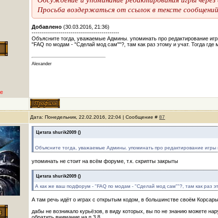
Просьба воздержаться от ссылок в тексте сообщений 
Добавлено
(30.03.2016, 21:36)
---------------------------------------------
Объясните тогда, уважаемые Админы. упоминать про редактирование игры
"FAQ по модам - "Сделай мод сам""?, там как раз этому и учат. Тогда где
Alexander
е
Дата: Понедельник, 22.02.2016, 22:04 | Сообщение #
87
Цитата
shurik2009
(
)
Объясните тогда, уважаемые Админы. упоминать про редактирование игры н
упоминать не стоит на всём форуме, т.к. скрипты закрыты
Цитата
shurik2009
(
)
А как же ваш подфорум - "FAQ по модам - "Сделай мод сам""?, там как раз эт
А там речь идёт о играх с открытым кодом, в большинстве своём Корсары 
дабы не возникало курьёзов, в виду которых, вы по не знанию можете н
обратить внимание на п.3.8