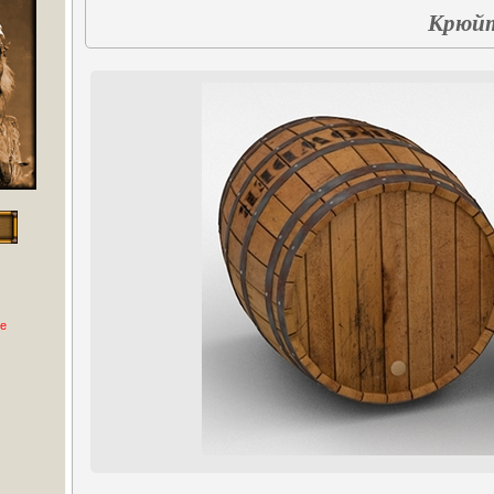
Крюйт
е