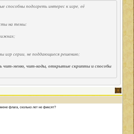
е способны подогреть интерес к игре, её
осты на темы:
вижках;
мы игр серии, не поддающиеся решению;
ь чит-меню, чит-коды, открытые скрипты и способы
смене флага, сколько лет не фиксят?