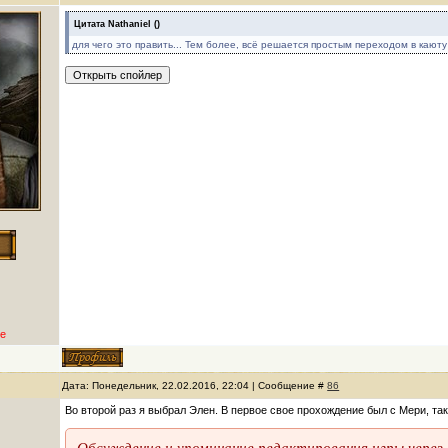
Цитата
Nathaniel
(
)
для чего это править... Тем более, всё решается простым переходом в каюту
е
Дата: Понедельник, 22.02.2016, 22:04 | Сообщение #
86
Во второй раз я выбрал Элен. В первое свое прохождение был с Мери, та
Обсуждение и упоминание редактирования игры через