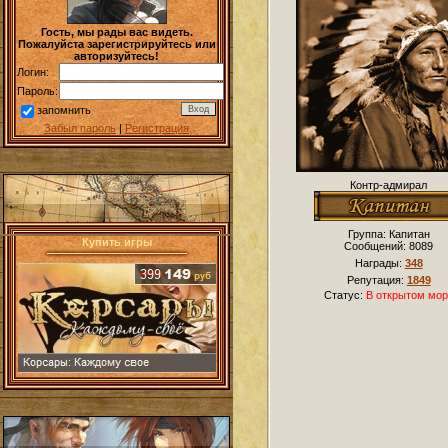
Гость, мы рады вас видеть.
Пожалуйста зарегистрируйтесь или
авторизуйтесь!
Логин:
Пароль:
запомнить
Забыл пароль
|
Регистрация
Контр-адмирал
Группа: Капитан
Купить игры
Сообщений:
8089
Награды:
348
Репутация:
1849
Статус:
В открытом мор