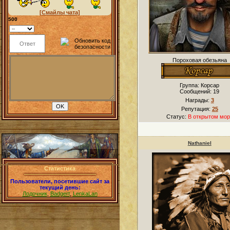
[Смайлы чата]
500
Пороховая обезьяна
Группа: Корсар
Сообщений:
19
Награды:
3
Репутация:
25
Статус:
В открытом мор
Nathaniel
Статистика
Пользователи, посетившие сайт за
текущий день:
Лодочник
,
Badgert
,
LenkaLan