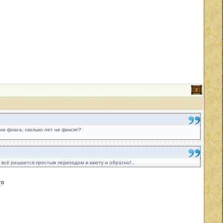
не флага, сколько лет не фиксят?
е, всё решается простым переходом в каюту и обратно!..
то