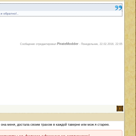
 и обратно!..
PirateModder
Сообщение отредактировал
-
Понедельник, 22.02.2016, 22:05
к она меня, достала своим трахом в каждой таверне или мож я старею.
 скрипты на форуме официально запрещено!