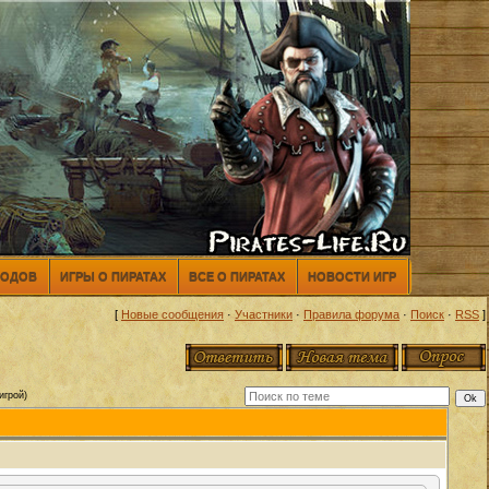
МОДОВ
ИГРЫ О ПИРАТАХ
ВСЕ О ПИРАТАХ
НОВОСТИ ИГР
[
Новые сообщения
·
Участники
·
Правила форума
·
Поиск
·
RSS
]
игрой)