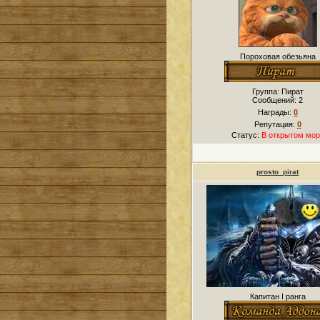
Пороховая обезьяна
Группа: Пират
Сообщений:
2
Награды:
0
Репутация:
0
Статус:
В открытом мор
prosto_pirat
Капитан I ранга