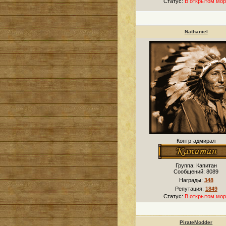
Статус:
В открытом мор
Nathaniel
Контр-адмирал
Группа: Капитан
Сообщений:
8089
Награды:
348
Репутация:
1849
Статус:
В открытом мор
PirateModder