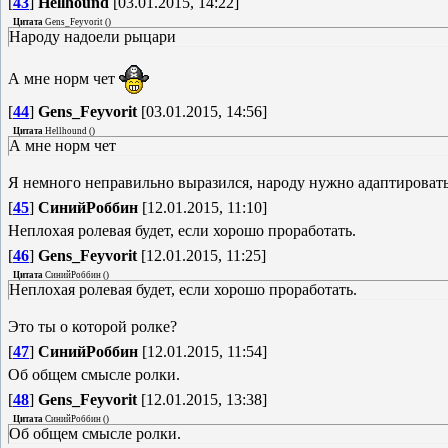
[
43
]
Hellhound
[03.01.2015, 14:22]
Цитата
Gens_Feyvorit
(
)
Народу надоели рыцари
А мне норм чет
[
44
]
Gens_Feyvorit
[03.01.2015, 14:56]
Цитата
Hellhound
(
)
А мне норм чет
Я немного неправильно выразился, народу нужно адаптировать
[
45
]
СинийРоббин
[12.01.2015, 11:10]
Неплохая ролевая будет, если хорошо проработать.
[
46
]
Gens_Feyvorit
[12.01.2015, 11:25]
Цитата
СинийРоббин
(
)
Неплохая ролевая будет, если хорошо проработать.
Это ты о которой ролке?
[
47
]
СинийРоббин
[12.01.2015, 11:54]
Об общем смысле ролки.
[
48
]
Gens_Feyvorit
[12.01.2015, 13:38]
Цитата
СинийРоббин
(
)
Об общем смысле ролки.