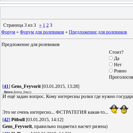
Страница
3
из
3
«
1
2
3
Форум
»
Форум для ролевиков
»
Предложение для ролевиков
Предложение для ролевиков
Стоит?
Да
Нет
Ровно
[
41
]
Gens_Feyvorit
[03.01.2015, 13:28]
Цитата
Доктор_Блад
(
)
И ещё задаю вопрос. Кому интересны ролки где нужно государ
Это не очень интересно... ФСТРАТЕГИЯ какая-то...
[
42
]
Pitbull
[03.01.2015, 14:12]
Gens_Feyvorit
, правильно подметил насчет ризена)