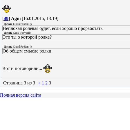
[
49
]
Agni
[16.01.2015, 13:19]
Цитата
СинийРоббин
(
)
Неплохая ролевая будет, если хорошо проработать.
Цитата
Gens_Feyvorit
(
)
Это ты о которой ролке?
Цитата
СинийРоббин
(
)
Об общем смысле ролки.
Вот и поговорили...
Страница
3
из
3
«
1
2
3
Полная версия сайта