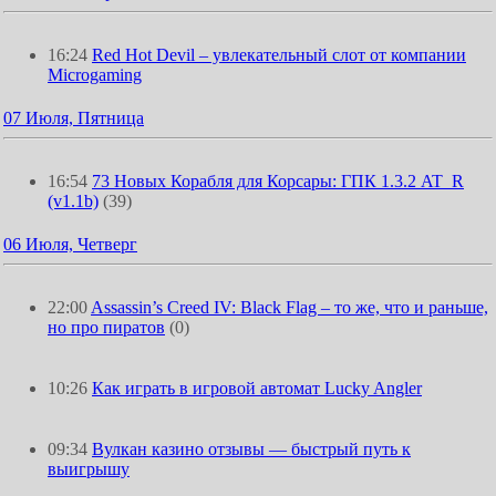
16:24
Red Hot Devil – увлекательный слот от компании
Microgaming
07 Июля, Пятница
16:54
73 Новых Корабля для Корсары: ГПК 1.3.2 AT_R
(v1.1b)
(39)
06 Июля, Четверг
22:00
Assassin’s Creed IV: Black Flag – то же, что и раньше,
но про пиратов
(0)
10:26
Как играть в игровой автомат Lucky Angler
09:34
Вулкан казино отзывы — быстрый путь к
выигрышу