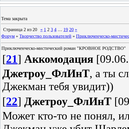
Тема закрыта
Страница
2
из
20
«
1
2
3
4
…
19
20
»
Форум
»
Творчество пользователей
»
Приключенческо-мистич
Приключенческо-мистический роман "КРОВНОЕ РОДСТВО"
[
21
]
Аккомодация
[09.06.
Джетроу_ФлИнТ
, а ты 
Джекман тебя увидит))
[
22
]
Джетроу_ФлИнТ
[09
Может кто-то не понял, и
Джекман уже убит Шарлем,