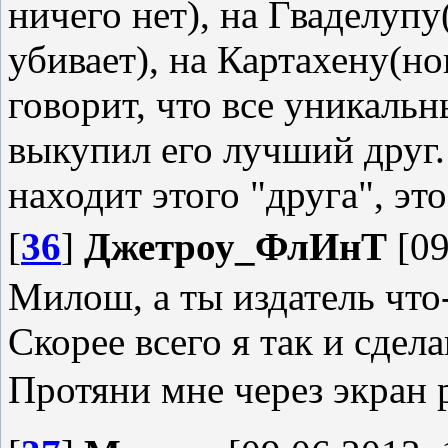
ничего нет), на Гваделуп
убивает), на Картахену(н
говорит, что все уникаль
выкупил его лучший друг.
находит этого "друга", эт
[
36
]
Джетроу_ФлИнТ
[09
Милош, а ты издатель что-
Скорее всего я так и сдел
Протяни мне через экран 