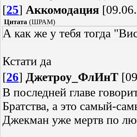
[
25
]
Аккомодация
[09.06.
Цитата
(
ШРАМ
)
А как же у тебя тогда "В
Кстати да
[
26
]
Джетроу_ФлИнТ
[09
В последней главе говорит
Братства, а это самый-сам
Джекман уже мертв по лю