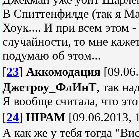
В Спиттенфилде (так я М
Хоук.... И при всем этом -
случайности, то мне кажетс
подумаю об этом...
[
23
]
Аккомодация
[09.06.
Джетроу_ФлИнТ
, так н
Я вообще считала, что эт
[
24
]
ШРАМ
[09.06.2013, 
А как же у тебя тогда "В