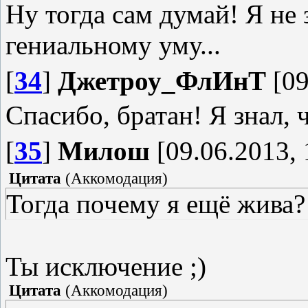
Ну тогда сам думай! Я не
гениальному уму...
[
34
]
Джетроу_ФлИнТ
[09
Спасибо, братан! Я знал, 
[
35
]
Милош
[09.06.2013, 
Цитата
(
Аккомодация
)
Тогда почему я ещё жива?
Ты исключение ;)
Цитата
(
Аккомодация
)