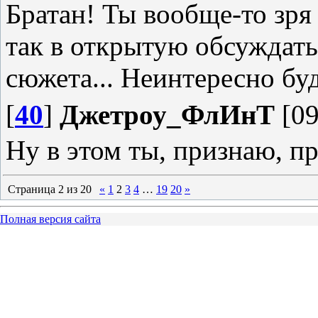
Братан! Ты вообще-то зря
так в открытую обсуждать
сюжета... Неинтересно буд
[
40
]
Джетроу_ФлИнТ
[09
Ну в этом ты, признаю, пр
Страница
2
из
20
«
1
2
3
4
…
19
20
»
Полная версия сайта