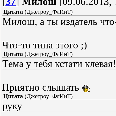
[
37
]
Милош
[09.06.2013, 
Цитата
(
Джетроу_ФлИнТ
)
Милош, а ты издатель что
Что-то типа этого ;)
Цитата
(
Джетроу_ФлИнТ
)
Тема у тебя кстати клевая!
Приятно слышать
Цитата
(
Джетроу_ФлИнТ
)
руку