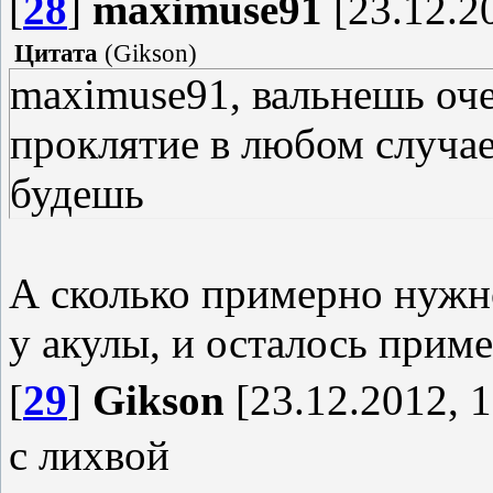
[
28
]
maximuse91
[23.12.20
Цитата
(
Gikson
)
maximuse91, вальнешь оче
проклятие в любом случае
будешь
А сколько примерно нужно
у акулы, и осталось приме
[
29
]
Gikson
[23.12.2012, 1
с лихвой