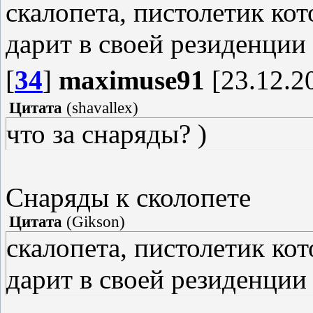
скалопета, пистолетик кот
дарит в своей резиденции
[
34
]
maximuse91
[23.12.20
Цитата
(
shavallex
)
что за снаряды? )
Снаряды к сколопете
Цитата
(
Gikson
)
скалопета, пистолетик кот
дарит в своей резиденции