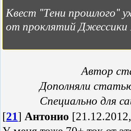
Квест "Тени прошлого" ух
от проклятий Джессики 
Автор ст
Дополняли стать
Специально для с
[
21
]
Антонио
[21.12.2012,
У меня тоже 70+ ток от это