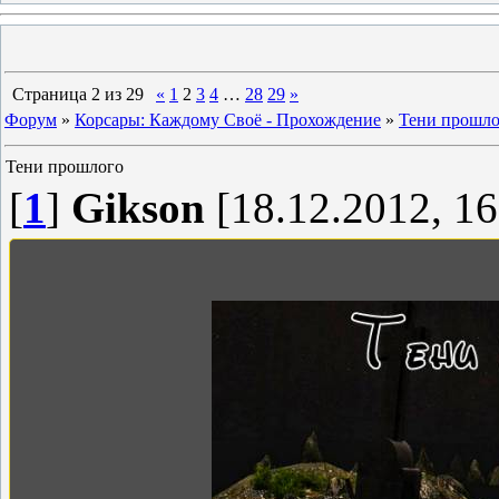
Страница
2
из
29
«
1
2
3
4
…
28
29
»
Форум
»
Корсары: Каждому Своё - Прохождение
»
Тени прошло
Тени прошлого
[
1
]
Gikson
[18.12.2012, 16