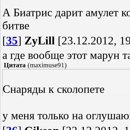
А Биатрис дарит амулет к
битве
[
35
]
ZyLill
[23.12.2012, 19
а где вообще этот марун та
Цитата
(
maximuse91
)
Снаряды к сколопете
у меня только на оглушаю