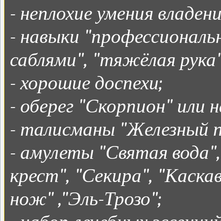
- неплохие умения владе
- навыки "профессиональ
саблями", "тяжёлая рука"
- хорошие доспехи;
- оберег "Скорпион" или 
- талисманы "Железный пу
- амулеты "Святая вода"
крест", "Секира", "Каска
нож" ,"Эль-Трозо";