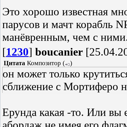
Это хорошо известная мн
парусов и мачт корабль N
манёвренным, чем с ними.
[
1230
]
boucanier
[25.04.20
Цитата
Композитор
(
)
он может только крутиться
сближение с Мортиферо н
Ерунда какая -то. Или вы 
абордаж не имея его флаг