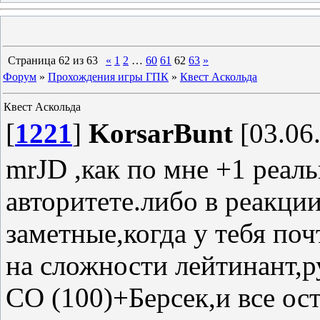
Страница
62
из
63
«
1
2
…
60
61
62
63
»
Форум
»
Прохождения игры ГПК
»
Квест Аскольда
Квест Аскольда
[
1221
]
KorsarBunt
[03.06.
mrJD ,как по мне +1 реаль
авторитете.либо в реакци
заметные,когда у тебя поч
на сложности лейтинант,р
СО (100)+Берсек,и все ос