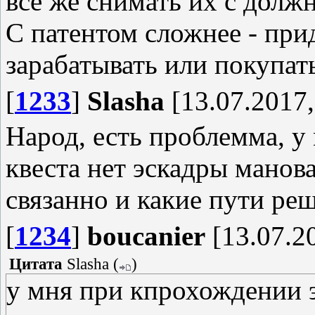
всё же снимать их с должн
С патентом сложнее - при
зарабатывать или покупат
[
1233
]
Slasha
[13.07.2017,
Народ, есть проблемма, у
квеста нет эскадры манов
связанно и какие пути ре
[
1234
]
boucanier
[13.07.20
Цитата
Slasha
(
)
у мня при кпрохождении э