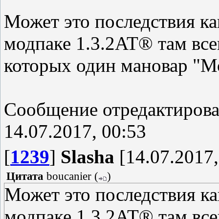
Может это последствия ка
модпаке 1.3.2AT® там все
которых один мановар "М
Сообщение отредактиров
14.07.2017, 00:53
[
1239
]
Slasha
[14.07.2017,
Цитата
boucanier
(
)
Может это последствия ка
модпаке 1.3.2AT® там все