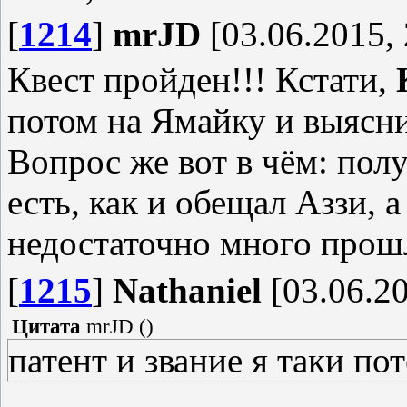
[
1214
]
mrJD
[03.06.2015, 
Квест пройден!!! Кстати,
потом на Ямайку и выясни
Вопрос же вот в чём: полу
есть, как и обещал Аззи, 
недостаточно много прошл
[
1215
]
Nathaniel
[03.06.20
Цитата
mrJD
(
)
патент и звание я таки по