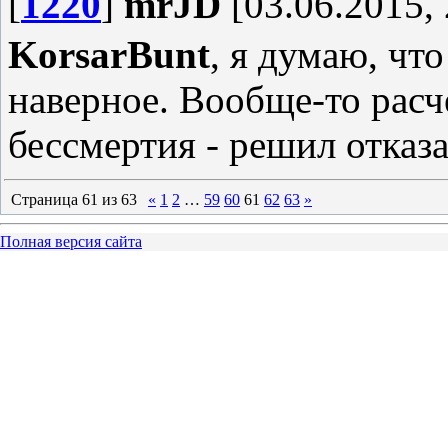
[
1220
]
mrJD
[03.06.2015, 
KorsarBunt
, я думаю, чт
наверное. Вообще-то расчё
бессмертия - решил отказа
Страница
61
из
63
«
1
2
…
59
60
61
62
63
»
Полная версия сайта