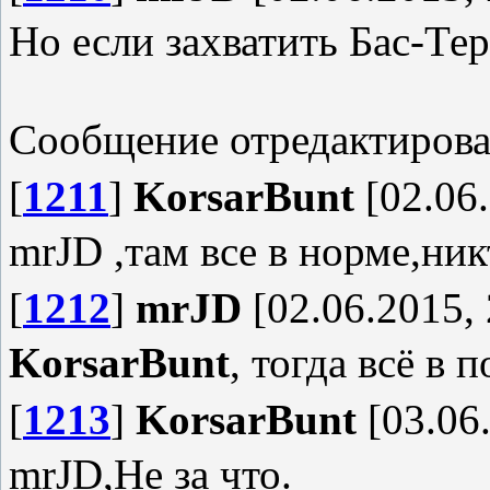
Но если захватить Бас-Те
Сообщение отредактиров
[
1211
]
KorsarBunt
[02.06.
mrJD ,там все в норме,ник
[
1212
]
mrJD
[02.06.2015, 
KorsarBunt
, тогда всё в п
[
1213
]
KorsarBunt
[03.06.
mrJD,Не за что.