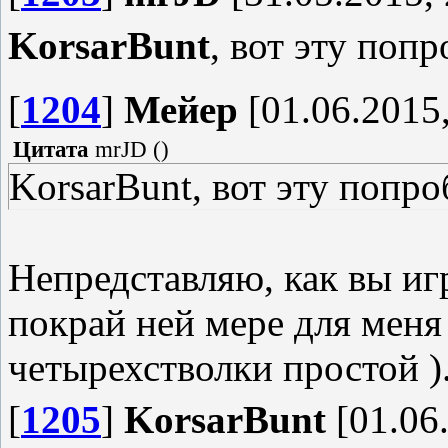
KorsarBunt
, вот эту поп
[
1204
]
Мейер
[01.06.2015,
Цитата
mrJD
(
)
KorsarBunt, вот эту попро
Непредставляю, как вы игр
покрай ней мере для меня 
четырехстволки простой )
[
1205
]
KorsarBunt
[01.06.