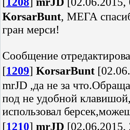
[
1208
]
mrJD
[02.06.2015, 
KorsarBunt
, МЕГА спасиб
гран мерси!
Сообщение отредактиров
[
1209
]
KorsarBunt
[02.06.
mrJD ,да не за что.Обраща
под не удобной клавишой,
использовал берсек,можеш
[
1210
]
mrJD
[02.06.2015, 