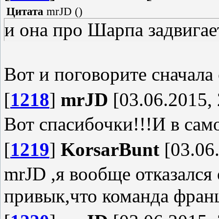
Цитата
mrJD
(
)
и она про Шарпа задвигае
Вот и поговорите сначала
[
1218
]
mrJD
[03.06.2015, 
Вот спасибочки!!!И в сам
[
1219
]
KorsarBunt
[03.06.
mrJD ,я вообще отказался
привык,что команда франц