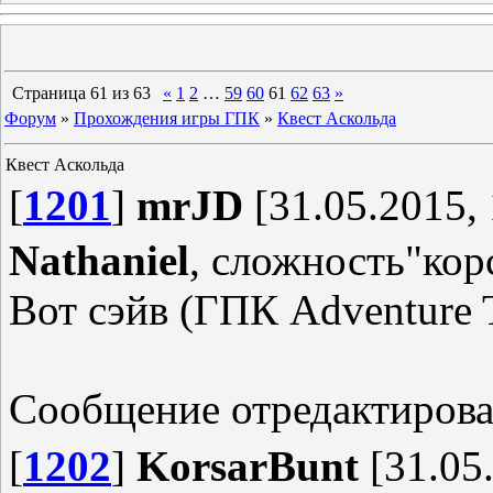
Страница
61
из
63
«
1
2
…
59
60
61
62
63
»
Форум
»
Прохождения игры ГПК
»
Квест Аскольда
Квест Аскольда
[
1201
]
mrJD
[31.05.2015, 
Nathaniel
, сложность"корс
Вот сэйв (ГПК Adventure T
Сообщение отредактиров
[
1202
]
KorsarBunt
[31.05.