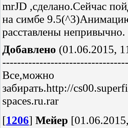
mrJD ,сделано.Сейчас пойд
на симбе 9.5(^3)Анимаци
расставлены непривычно.
Добавлено
(01.06.2015, 1
---------------------------------
Все,можно
забирать.http://cs00.sup
spaces.ru.rar
[
1206
]
Мейер
[01.06.2015,