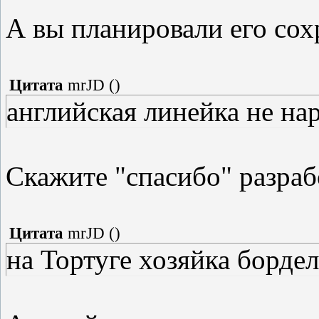
А вы планировали его сох
Цитата
mrJD
(
)
английская линейка не н
Скажите "спасибо" разрабо
Цитата
mrJD
(
)
на Тортуге хозяйка борде