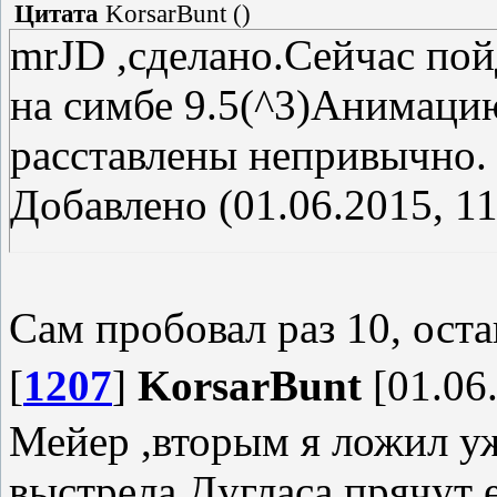
Цитата
KorsarBunt
(
)
mrJD ,сделано.Сейчас пойд
на симбе 9.5(^3)Анимаци
расставлены непривычно.
Добавлено (01.06.2015, 11
---------------------------------
Все,можно
Сам пробовал раз 10, оста
забирать.http://cs00.sup
[
1207
]
KorsarBunt
[01.06.
spaces.ru.rar
Мейер ,вторым я ложил уж
выстрела Дугласа прячут е