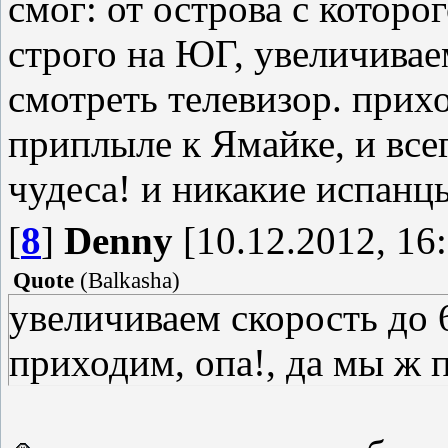
смог: от острова с котор
строго на ЮГ, увеличивае
смотреть телевизор. прих
приплыле к Ямайке, и всег
чудеса! и никакие испанц
[
8
]
Denny
[10.12.2012, 16
Quote
(
Balkasha
)
увеличиваем скорость до 
приходим, опа!, да мы ж 