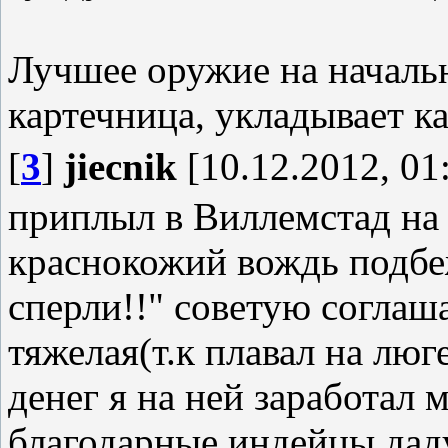
Лучшее оружие на начальн
картечница, укладывает к
[
3
]
jiecnik
[10.12.2012, 01
приплыл в Виллемстад на 
краснокожий вождь подбе
сперли!!" советую соглаш
тяжелая(т.к плавал на люг
денег я на ней заработал 
благодарные индейцы даду