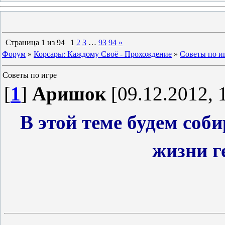
Страница
1
из
94
1
2
3
…
93
94
»
Форум
»
Корсары: Каждому Своё - Прохождение
»
Советы по и
Советы по игре
[
1
]
Аришок
[09.12.2012, 
В этой теме будем соб
жизни 