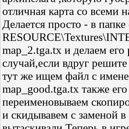
отличная карта со всеми н
Делается просто - в папке
RESOURCE\Textures\INT
map_2.tga.tx и делаем ег
случай,если вдруг решите
тут же ищем файл с имен
map_good.tga.tx также ег
переименовываем скопиро
и скидывавем с заменой в 
вытаскивали.Теперь в игре