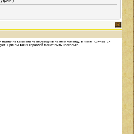
 удачи;)
и назначив капитана не переводить на него команду, в итоге получается
ует. Причем таких кораблей может быть несколько.