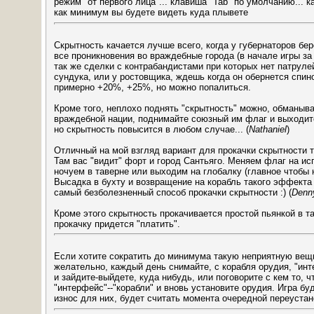
режим "от первого лица"... клавиша "Tab" по умолчанию... 
как минимум вы будете видеть куда плывете
Скрытность качается лучше всего, когда у губернаторов бе
все проникновения во враждебные города (в начале игры за 
так же сделки с контрабандистами при которых нет патруле
сундука, или у ростовщика, ждешь когда он обернется спин
примерно +20%, +25%, но можно попалиться.
Кроме того, неплохо поднять "скрытность" можно, обманы
враждебной нации, поднимайте союзный им флаг и выходите 
но скрытность повысится в любом случае... (
Nathaniel
)
Отличный на мой взгляд вариант для прокачки скрытности 
Там вас "видит" форт и город Сантьяго. Меняем флаг на ис
ночуем в таверне или выходим на глобалку (главное чтобы
Высадка в бухту и возвращение на корабль такого эффекта б
самый безболезненный способ прокачки скрытности :) (
Denn
Кроме этого скрытность прокачивается простой пьянкой в т
прокачку придется "платить".
Если хотите сократить до минимума такую неприятную вещь,
желательно, каждый день снимайте, с корабля орудия, "инт
и зайдите-выйдете, куда нибудь, или поговорите с кем то, 
"интерфейс"--"корабли" и вновь установите орудия. Игра бу
износ для них, будет считать момента очередной переустан