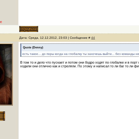
е
Дата: Среда, 12.12.2012, 23:03 | Сообщение #
44
Quote
(
Denny
)
есть такое... до поры когда на глобалку ты захочешь выйти... без команды н
В том то и дело что пускает и потом они бодро ходят по глобалке и в пор
ходили они отлично как и стреляли. По этому и написал то ли баг то ли фи