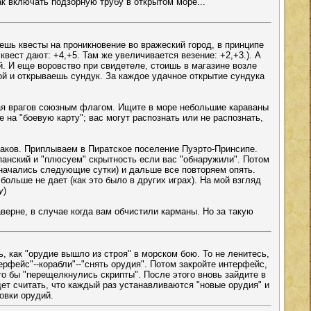
как включать подзорную трубу в открытом море...
решь квесты на проникновение во вражеский город, в принципе
квест дают: +4,+5. Там же увеличивается везение: +2,+3.). А
й. И еще воровство при свидетеле, стоишь в магазине возле
ой и открываешь сундук. За каждое удачное открытие сундука
вая врагов союзным флагом. Ищите в море небольшие караваны
на "боевую карту"; вас могут распознать или не распознать,
таков. Приплываем в Пиратское поселение Пуэрто-Принсипе.
панский и "плюсуем" скрытность если вас "обнаружили". Потом
 начались следующие сутки) и дальше все повторяем опять.
ольше не дает (как это было в других играх). На мой взгляд
y
)
аверне, в случае когда вам обчистили карманы. Но за такую
 как "орудие вышло из строя" в морском бою. То не ленитесь,
ерфейс"--корабли"--"снять орудия". Потом закройте интерфейс,
что бы "перещелкнулись скрипты". После этого вновь зайдите в
дет считать, что каждый раз устанавливаются "новые орудия" и
овки орудий.