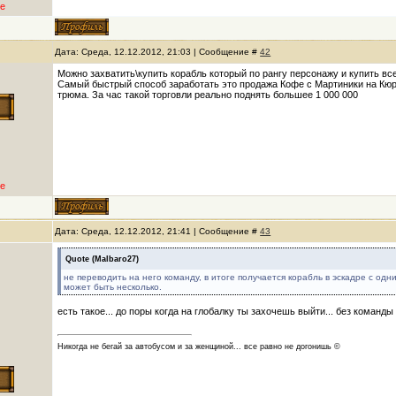
е
Дата: Среда, 12.12.2012, 21:03 | Сообщение #
42
Можно захватить\купить корабль который по рангу персонажу и купить в
Самый быстрый способ заработать это продажа Кофе с Мартиники на Кюр
трюма. За час такой торговли реально поднять большее 1 000 000
е
Дата: Среда, 12.12.2012, 21:41 | Сообщение #
43
Quote
(
Malbaro27
)
не переводить на него команду, в итоге получается корабль в эскадре с о
может быть несколько.
есть такое... до поры когда на глобалку ты захочешь выйти... без команды
Никогда не бегай за автобусом и за женщиной... все равно не догонишь ©