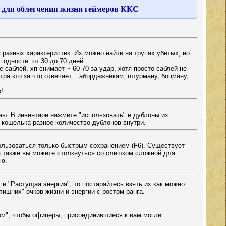
ы для облегчения жизни геймеров ККС
разных характеристик. Их можно найти на трупах убитых, но
годности. от 30 до 70 дней.
 саблей. хп снимает ~ 60-70 за удар, хотя просто саблей не
ря кто за что отвечает... абордажникам, штурману, боцману,
!
ны. В инвентаре нажмите "использовать" и дублоны из
 кошелька разное количество дублонов внутри.
пользоваться только быстрым сохранением (F6). Существует
а также вы можете столкнуться со слишком сложной для
ью.
и "Растущая энергия", то постарайтесь взять их как можно
лишних" очков жизни и энергии с ростом ранга.
ом", чтобы офицеры, присоединившиеся к вам могли