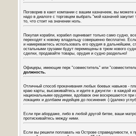
Поговорив в кают компании с вашим казначеем, вы можете и
надо в диалоге с торговцем выбрать "мой казначей закупит 
то, что стоит на значении ноль.
Покупая корабли, корабел оценивает только само судно, вс
переходят к новому владельцу совершенно бесплатно. Есл
и намереваетесь использовать его орудия в дальнейшем, сп
остальными грузами будут перемещены в трюм нового судн
сделки, продавайте товары, орудия и судно раздельно!
Офицеры, имеющие перк "совместитель" или "совместител
должность.
Отличный способ прокачивания любых боевых навыков - плы
краю карты, высаживайтесь и идите в джунгли - в каждой и
национальными орудиями, вдобавок они воскрешаются при к
локациях и долбаем индейцев до посинения -) (далеко углуб
Если при абордаже, либо в любой другой битве, ваши матро
протискивайтесь между ними.
Если вы решили поплавать на Острове справедливости, к п