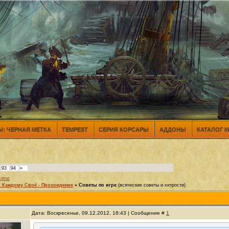
: ЧЕРНАЯ МЕТКА
TEMPEST
СЕРИЯ КОРСАРЫ
АДДОНЫ
КАТАЛОГ 
93
94
»
pirat
 Каждому Своё - Прохождение
»
Советы по игре
(всяческие советы и хитрости)
Дата: Воскресенье, 09.12.2012, 18:43 | Сообщение #
1