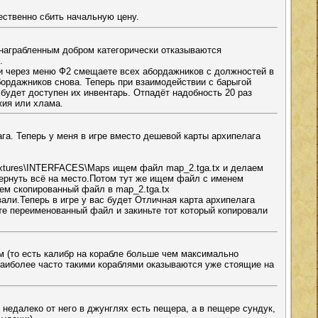
ественно сбить начальную цену.
 награбленным добром категорически отказываются
.
ри через меню Ф2 смещаете всех абордажников с должностей в
бордажников снова. Теперь при взаимодействии с барыгой
 будет доступен их инвентарь. Отпадёт надобность 20 раз
жия или хлама.
га. Теперь у меня в игре вместо дешевой карты архипелага
extures\INTERFACES\Maps ищем файл map_2.tga.tx и делаем
вернуть всё на место.Потом тут же ищем файл с именем
аем скопированный файл в map_2.tga.tx
вали.Теперь в игре у вас будет Отличная карта архипелага
те переименованный файл и закиньте тот который копировали
м (то есть калибр на корабле больше чем максимально
наиболее часто такими кораблями оказываются уже стоящие на
 недалеко от него в джунглях есть пещера, а в пещере сундук,