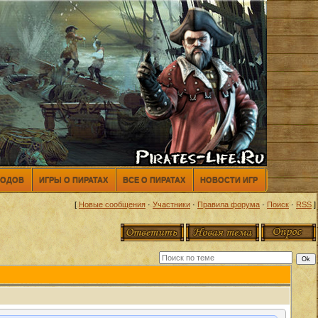
МОДОВ
ИГРЫ О ПИРАТАХ
ВСЕ О ПИРАТАХ
НОВОСТИ ИГР
[
Новые сообщения
·
Участники
·
Правила форума
·
Поиск
·
RSS
]