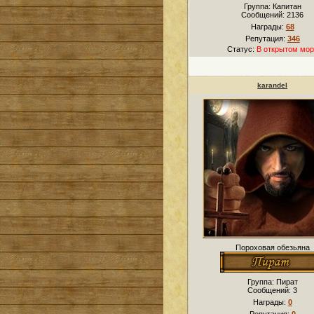
Группа: Капитан
Сообщений:
2136
Награды:
68
Репутация:
346
Статус:
В открытом мор
karandel
Пороховая обезьяна
Группа: Пират
Сообщений:
3
Награды:
0