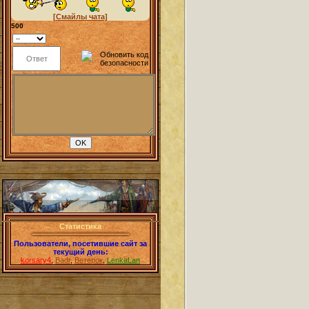
[Смайлы чата]
500
Статистика
Пользователи, посетившие сайт за
текущий день:
korsary4
,
Badr
,
Ветерок
,
LenkaLan