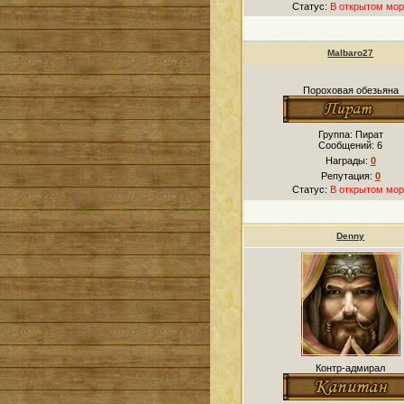
Статус:
В открытом мор
Malbaro27
Пороховая обезьяна
Группа: Пират
Сообщений:
6
Награды:
0
Репутация:
0
Статус:
В открытом мор
Denny
Контр-адмирал