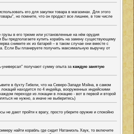
спользовать его для закупки товара в магазинах. Для этого
товары", но помните, что он продаст все лишнее, в том числе
е грузы в его трюме или установленные на нём орудия
и Вы предполагаете купить корабль на замену существующему
ерва снимите их из батарей – в таком случае они вместе с
а. Если Вы планируете получить максимальную выручку от
ь-универсал" получают сумму опыта за
каждую занятую
вите в бухту Гибели, что на Северо-Западе Мэйна, в самом
з локаций находится по 4 индейца, вооруженных индейскими
аждом переходе из локации в локацию - вот в первой и второй
ляться не нужно, а иначе не выберитесь)
сы не дают пройти к врагу, просто уберите оружие и спокойно
римеру найти корабль где сидит Натаниэль Хаук, то включите