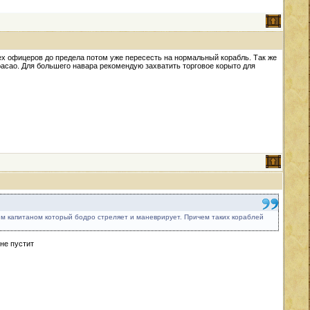
сех офицеров до предела потом уже пересесть на нормальный корабль. Так же
асао. Для большего навара рекомендую захватить торговое корыто для
дним капитаном который бодро стреляет и маневрирует. Причем таких кораблей
 не пустит