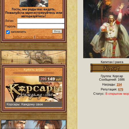
Гость, мы рады вас видеть.
Пожалуйста зарегистрируйтесь или
авторизуйтесь!
Логин:
Пароль:
запомнить
Забыл пароль
|
Регистрация
Капитан I ранга
Купить игры
Группа: Корсар
Сообщений:
1686
Награды:
154
Репутация:
676
Статус:
В открытом мор