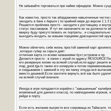
Не забывайте торговаться при найме офицеров. Можно сущ
Как известно, просто так абордажники навьюченные честно
заходить в банк к барыге ( по крайней мере до версии 1.1.3 )
Решается проблема просто - заходите к ростовщику и внут
статус пассажиров. И тут же назначаете их на должности а
вверху буду присутствовать их портреты , и следовательно
выходить-входить за новыми порциями драгоценностей ору
Можно облегчить себе жизнь простой заменой карт архипела
,которую губер за серьги даёт
отличная карта со всеми названиями бухт,островов и пр.
Делается просто - в папке с игрой по адресу RESOURCE\T
его резервную копию на всякий случай,если вдруг решите 
map_good.tga.tx также его копируем и потом переименовыв
и скидывавем с заменой в эту же папку откуда всё вытаски
вместо дешевой.Если захотите вернуть всё как было удали
на всякий случай вначале.
Иногда в игре попадаются корабли с "завышенным" калибро
возможный для данного класса), по наблюдениям игроков, 
рейде в порту.
Если есть желание выгрести все сокровища из Тайасаля, то