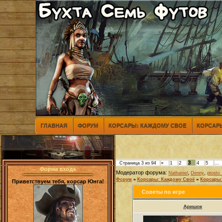
ГЛАВНАЯ
ФОРУМ
КОРСАРЫ: КАЖДОМУ СВОЕ
КОРСАРЫ
3
Страница
3
из
94
«
1
2
4
5
…
Форма входа
Модератор форума:
,
,
Nathaniel
Denny
prosto_
Форум
»
Корсары: Каждому Своё
»
Корсары:
Приветствуем тебя, корсар Юнга!
Советы по игре
Аришок