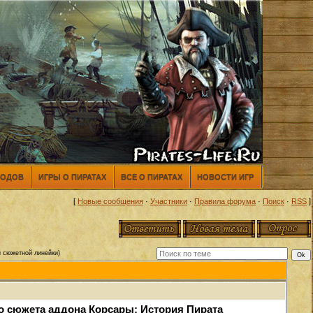
МОДОВ
ИГРЫ О ПИРАТАХ
ВСЕ О ПИРАТАХ
НОВОСТИ ИГР
[
Новые сообщения
·
Участники
·
Правила форума
·
Поиск
·
RSS
]
 сюжетной линейки)
 сюжета аддона Корсары: История Пирата