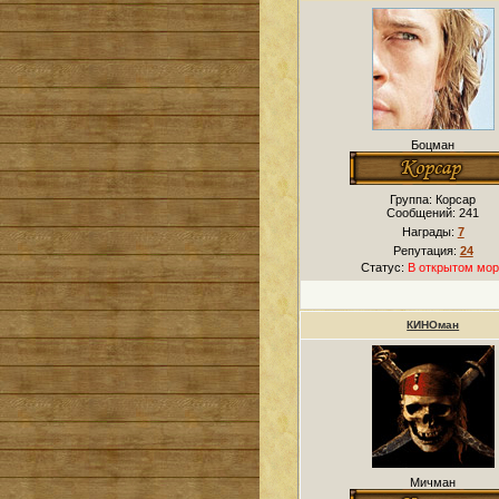
Боцман
Группа: Корсар
Сообщений:
241
Награды:
7
Репутация:
24
Статус:
В открытом мор
КИНОман
Мичман