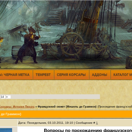
: ЧЕРНАЯ МЕТКА
TEMPEST
СЕРИЯ КОРСАРЫ
АДДОНЫ
КАТАЛОГ 
14
»
Корсары: История Пирата
»
Французский сюжет {Мишель де Граммон}
(Прохождение французской
 де Граммон}
Дата: Понедельник, 03.10.2011, 19:10 | Сообщение #
1
Вопросы по прохождению французского