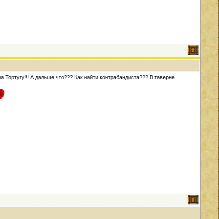
 Тортугу!!! А дальше что??? Как найти контрабандиста??? В таверне