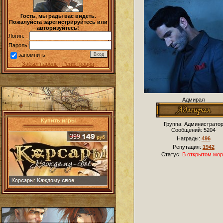
Гость, мы рады вас видеть.
Пожалуйста зарегистрируйтесь или
авторизуйтесь!
Логин:
Пароль:
запомнить
Забыл пароль
|
Регистрация
Адмирал
Купить игры
Группа: Администрато
Сообщений:
5204
Награды:
496
Репутация:
1942
Статус:
В открытом мор