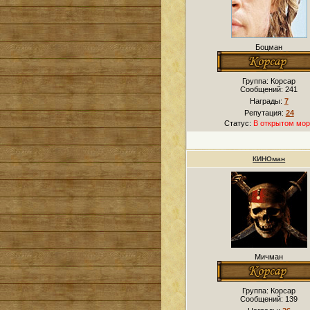
Боцман
Группа: Корсар
Сообщений:
241
Награды:
7
Репутация:
24
Статус:
В открытом мор
КИНОман
Мичман
Группа: Корсар
Сообщений:
139