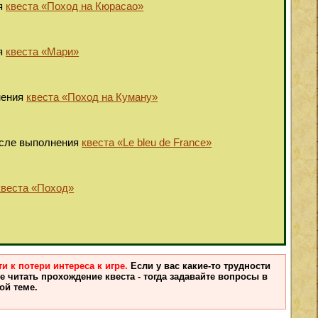
ия
квеста «Поход на Кюрасао»
ия
квеста «Мари»
нения
квеста «Поход на Куману»
после выполнения
квеста «Le bleu de France»
квеста «Поход»
 к потери интереса к игре.
Если у вас какие-то трудности
 читать прохождение квеста - тогда задавайте вопросы в
ой теме.