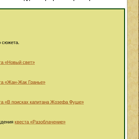
о сюжета.
та «Новый свет»
та «Жан-Жак Гранье»
та «В поисках капитана Жозефа Фуше»
ождения
квеста «Разоблачение»