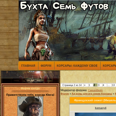
ГЛАВНАЯ
ФОРУМ
КОРСАРЫ: КАЖДОМУ СВОЕ
КОРСАРЫ
2
Страница
2
из
14
«
1
3
4
…
13
Форма входа
Модератор форума:
CaptainBleikk
Форум
»
Ад-доны для игр серии Корсары
»
Приветствуем тебя, корсар Юнга!
Французский сюжет {Мишель
korsary4