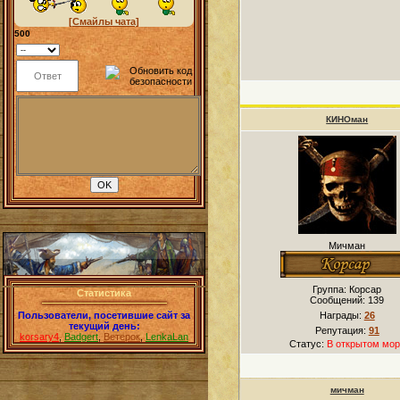
[Смайлы чата]
500
КИНОман
Мичман
Группа: Корсар
Статистика
Сообщений:
139
Пользователи, посетившие сайт за
Награды:
26
текущий день:
Репутация:
91
korsary4
,
Badgert
,
Ветерок
,
LenkaLan
Статус:
В открытом мор
мичман