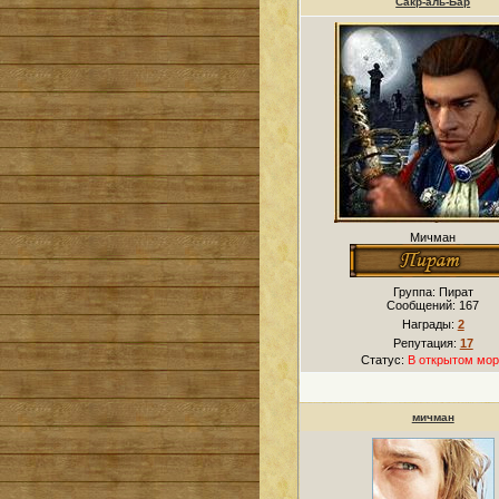
Сакр-аль-Бар
Мичман
Группа: Пират
Сообщений:
167
Награды:
2
Репутация:
17
Статус:
В открытом мор
мичман