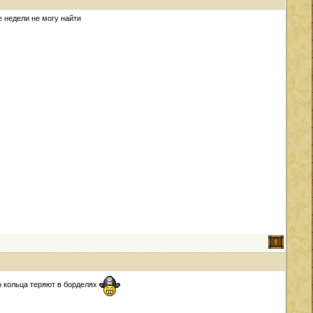
 недели не могу найти
о кольца теряют в борделях