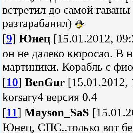
встретил до самой гаваны
разтарабанил)
[
9
]
Юнец
[15.01.2012, 09:
он не далеко кюросао. В н
мартиники. Корабль с фи
[
10
]
BenGur
[15.01.2012, 
korsary4 версия 0.4
[
11
]
Mayson_SaS
[15.01.2
Юнец, СПС..только вот без