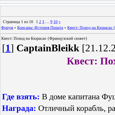
Страница
1
из
10
1
2
3
…
9
10
»
Форум
»
Корсары: История Пирата
»
Квест: Поход на Кюрасао
Квест: Поход на Кюрасао {Французский сюжет}
[
1
]
CaptainBleikk
[21.12.2
Квест: По
Где взять:
В доме капитана Фу
Награда:
Отличный корабль, ра