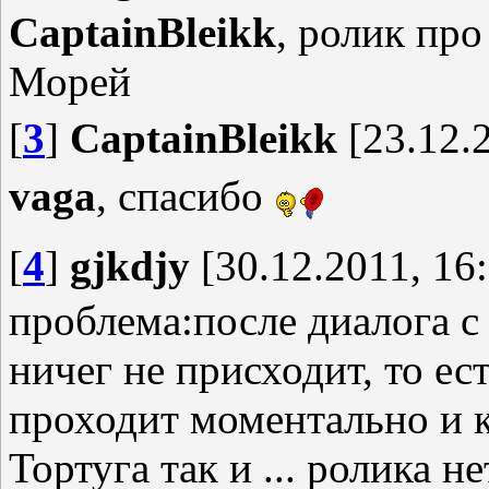
CaptainBleikk
, ролик пр
Морей
[
3
]
CaptainBleikk
[23.12.2
vaga
, спасибо
[
4
]
gjkdjy
[30.12.2011, 16
проблема:после диалога с
ничег не присходит, то ес
проходит моментально и к
Тортуга так и ... ролика н