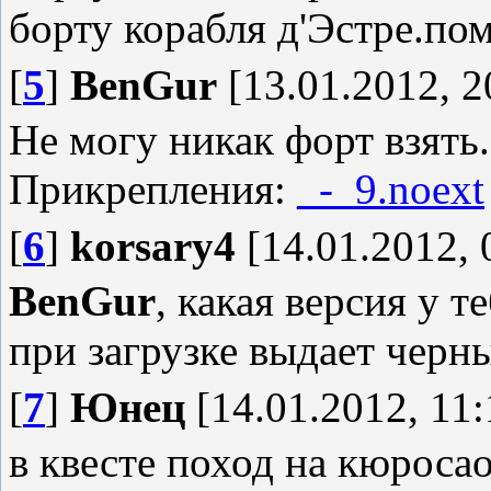
борту корабля д'Эстре.по
[
5
]
BenGur
[13.01.2012, 2
Не могу никак форт взять
Прикрепления:
_-_9.noext
[
6
]
korsary4
[14.01.2012, 
BenGur
, какая версия у т
при загрузке выдает черн
[
7
]
Юнец
[14.01.2012, 11:
в квесте поход на кюроса