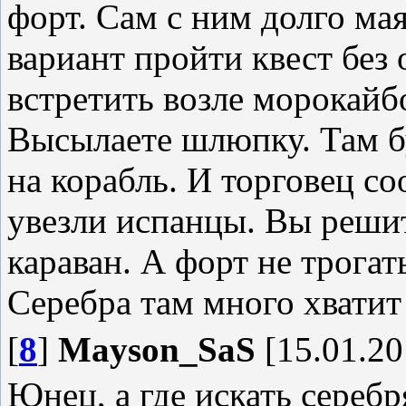
форт. Сам с ним долго мая
вариант пройти квест без
встретить возле морокайб
Высылаете шлюпку. Там бу
на корабль. И торговец со
увезли испанцы. Вы решит
караван. А форт не трогать
Серебра там много хватит
[
8
]
Mayson_SaS
[15.01.20
Юнец, а где искать серебр