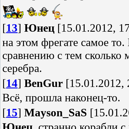
[
13
]
Юнец
[15.01.2012, 17
на этом фрегате самое то.
сравнению с тем сколько 
серебра.
[
14
]
BenGur
[15.01.2012, 
Всё, прошла наконец-то.
[
15
]
Mayson_SaS
[15.01.2
Юнец
, странно корабли с