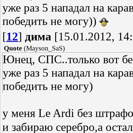
уже раз 5 нападал на кара
победить не могу))
[
12
]
дима
[15.01.2012, 14
Quote
(
Mayson_SaS
)
Юнец, СПС..только вот без
уже раз 5 нападал на кара
победить не могу)
у меня Le Ardi без штраф
и забираю серебро,а ост