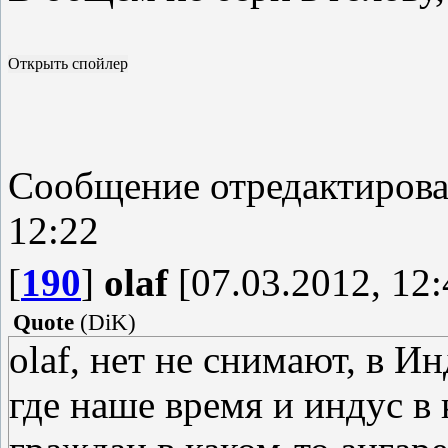
Сообщение отредактиров
12:22
[
190
]
olaf
[07.03.2012, 12:
Quote
(
DiK
)
olaf, нет не снимают, в И
где наше время и индус в