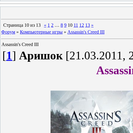
Страница
10
из
13
«
1
2
…
8
9
10
11
12
13
»
Форум
»
Компьютерные игры
»
Assassin's Creed III
Assassin's Creed III
[
1
]
Аришок
[21.03.2011, 
Assassi