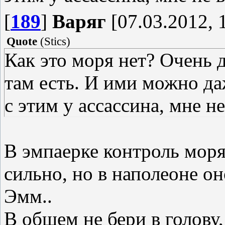
[
189
]
Варяг
[07.03.2012, 
Quote
(
Stics
)
Как это моря нет? Очень д
там есть. И ими можно даж
с этим у ассассина, мне н
В эмпаерке контроль моря
сильно, но в наполеоне он
Эмм..
В общем не бери в голову, 