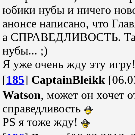
юбики нубы и ничего нов
анонсе написано, что Гл
а СПРАВЕДЛИВОСТЬ. Так 
нубы... ;)
Я уже очень жду эту игру!
[
185
]
CaptainBleikk
[06.0
Watson
, может он хочет 
справедливость
PS я тоже жду!