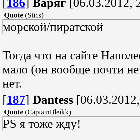
[
186
]
Варяг
[06.03.2012, 
Quote
(
Stics
)
морской/пиратской
Тогда что на сайте Напол
мало (он вообще почти не
нет.
[
187
]
Dantess
[06.03.2012,
Quote
(
CaptainBleikk
)
PS я тоже жду!