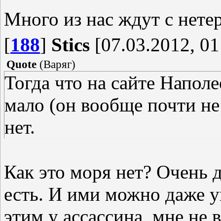
Много из нас ждут с нете
[
188
]
Stics
[07.03.2012, 01
Quote
(
Варяг
)
Тогда что на сайте Напол
мало (он вообще почти не
нет.
Как это моря нет? Очень 
есть. И ими можно даже уп
этим у ассассина, мне не 