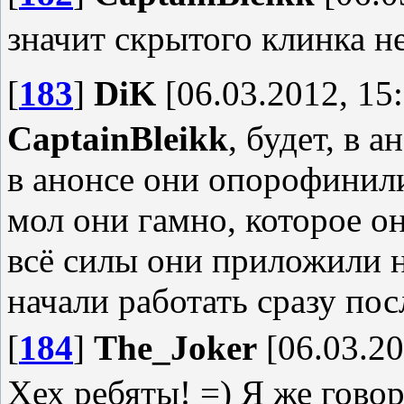
значит скрытого клинка не б
[
183
]
DiK
[06.03.2012, 15
CaptainBleikk
, будет, в 
в анонсе они опорофинил
мол они гамно, которое он
всё силы они приложили н
начали работать сразу пос
[
184
]
The_Joker
[06.03.20
Хех ребяты! =) Я же говори