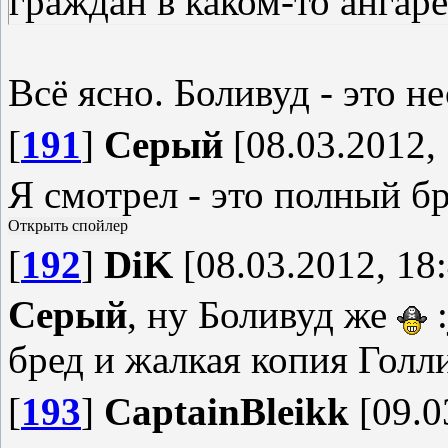
граждан в каком-то ангаре
Всё ясно. Боливуд - это не
[
191
]
Серый
[08.03.2012, 
Я смотрел - это полный бр
[
192
]
DiK
[08.03.2012, 18
Серый
, ну Боливуд же
:
бред и жалкая копия Голл
[
193
]
CaptainBleikk
[09.0