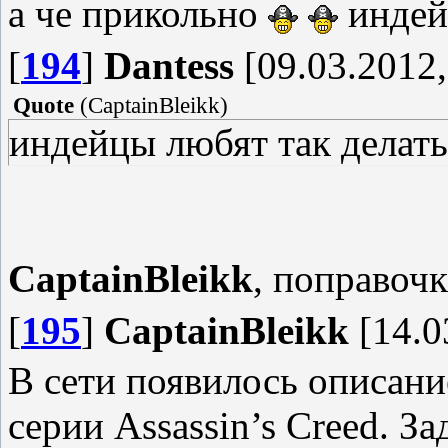
а че прикольно
индей
[
194
]
Dantess
[09.03.2012,
Quote
(
CaptainBleikk
)
индейцы любят так делать
CaptainBleikk
, поправоч
[
195
]
CaptainBleikk
[14.0
В сети появилось описани
серии Assassin’s Creed. За