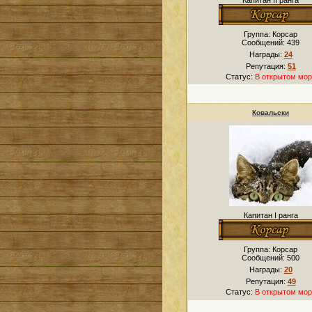
Капитан II ранга
Группа: Корсар
Сообщений:
439
Награды:
24
Репутация:
51
Статус:
В открытом мор
Ковальски
Капитан I ранга
Группа: Корсар
Сообщений:
500
Награды:
20
Репутация:
49
Статус:
В открытом мор