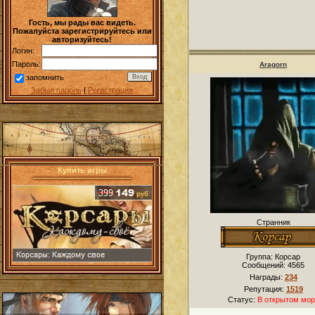
Гость, мы рады вас видеть.
Пожалуйста зарегистрируйтесь или
авторизуйтесь!
Логин:
Пароль:
Aragorn
запомнить
Забыл пароль
|
Регистрация
Купить игры
Странник
Группа: Корсар
Сообщений:
4565
Награды:
234
Репутация:
1519
Статус:
В открытом мор