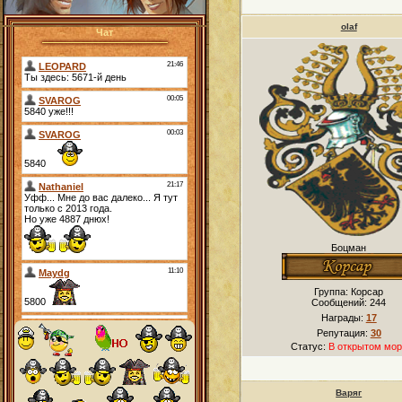
olaf
Чат
Боцман
Группа: Корсар
Сообщений:
244
Награды:
17
Репутация:
30
Статус:
В открытом мор
Варяг