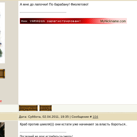
А мне до лапочки! По барабану! Фиолетово!
е
Дата: Суббота, 02.04.2011, 19:35 | Сообщение #
104
Краб против шмеля))) они кстати уже начинают за власть бороться..
Последний же враг истрибиться-смерть!