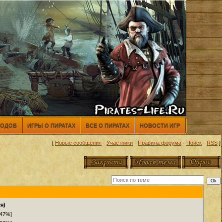
МОДОВ
ИГРЫ О ПИРАТАХ
ВСЕ О ПИРАТАХ
НОВОСТИ ИГР
[
Новые сообщения
·
Участники
·
Правила форума
·
Поиск
·
RSS
]
я)
.47%]