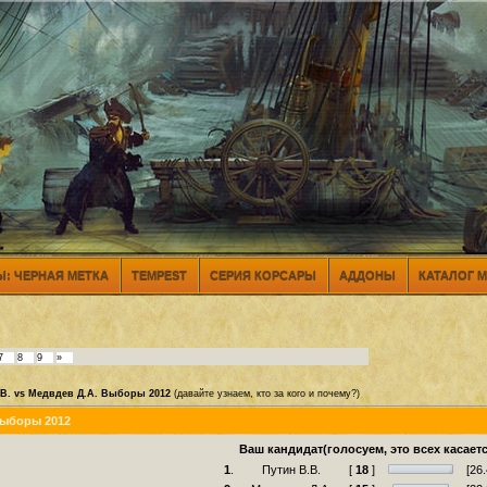
: ЧЕРНАЯ МЕТКА
TEMPEST
СЕРИЯ КОРСАРЫ
АДДОНЫ
КАТАЛОГ 
7
8
9
»
.В. vs Медвдев Д.А. Выборы 2012
(давайте узнаем, кто за кого и почему?)
Выборы 2012
Ваш кандидат(голосуем, это всех касаетс
1
.
Путин В.В.
[
18
]
[26