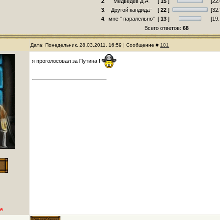
2
.
Медведев Д.А.
[
15
]
[22
3
.
Другой кандидат
[
22
]
[32
4
.
мне " паралельно"
[
13
]
[19
Всего ответов:
68
Дата: Понедельник, 28.03.2011, 16:59 | Сообщение #
101
я проголосовал за Путина !
е