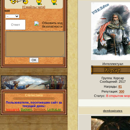
[Смайлы чата]
500
Интеллектуал
Группа: Корсар
Сообщений:
2517
Награды:
81
Репутация:
300
Статистика
Статус:
В открытом мор
Пользователи, посетившие сайт за
текущий день:
korsary4
,
Badgert
,
Ветерок
,
LenkaLan
demkopirates