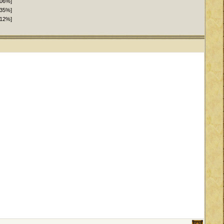
.06%]
.35%]
.12%]