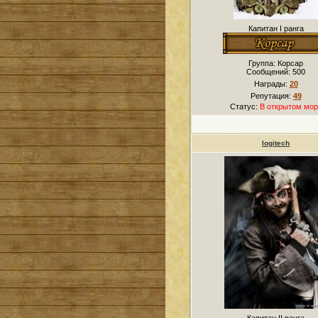
Капитан I ранга
Группа: Корсар
Сообщений:
500
Награды:
20
Репутация:
49
Статус:
В открытом мор
logitech