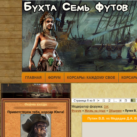
ГЛАВНАЯ
ФОРУМ
КОРСАРЫ: КАЖДОМУ СВОЕ
КОРСАРЫ
6
Страница
6
из
9
«
1
2
…
4
5
Форма входа
Модератор форума:
DiK
Форум
»
Жизнь на суше
»
Общение
»
Путин В
Приветствуем тебя, корсар Юнга!
Путин В.В. vs Медвдев Д.А. 