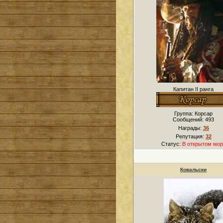
Капитан II ранга
Группа: Корсар
Сообщений:
493
Награды:
36
Репутация:
32
Статус:
В открытом мор
Ковальски