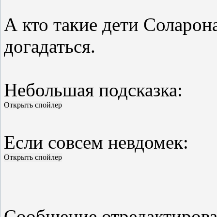
В комнате четыре ниши. Т
А кто такие дети Соларон
Что?
догадаться.
Спасибо!
Небольшая подсказка:
Если совсем невдомек:
Сообщение отредактиров