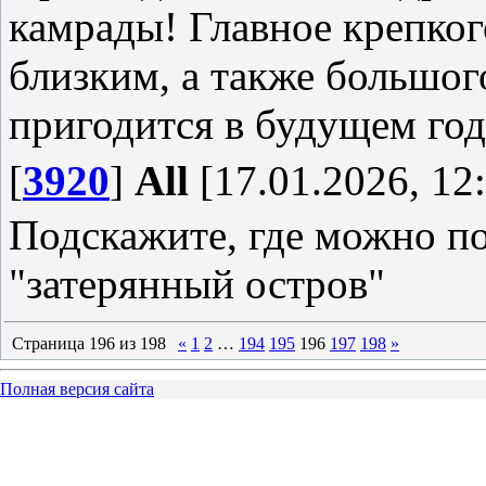
камрады! Главное крепког
близким, а также большог
пригодится в будущем год
[
3920
]
All
[17.01.2026, 12
Подскажите, где можно по
"затерянный остров"
Страница
196
из
198
«
1
2
…
194
195
196
197
198
»
Полная версия сайта