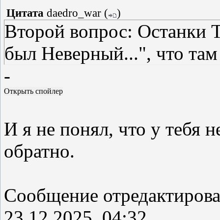
Цитата
daedro_war
(
)
Второй вопрос: Останки Т
был Неверный...", что там
-
И я не понял, что у тебя 
обратно.
Сообщение отредактиров
23.12.2025, 04:32