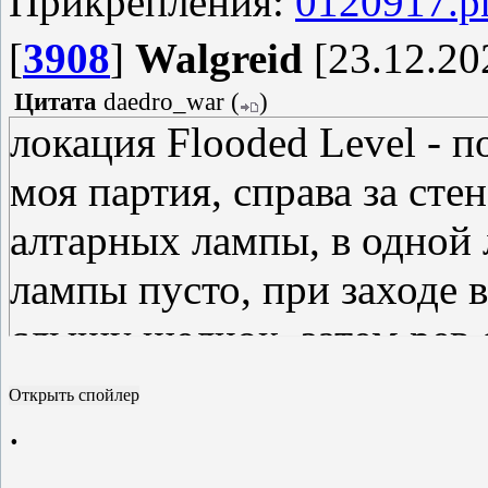
Прикрепления:
0120917.p
[
3908
]
Walgreid
[23.12.20
Цитата
daedro_war
(
)
локация Flooded Level - п
моя партия, справа за сте
алтарных лампы, в одной 
лампы пусто, при заходе 
слышу щелчок, затем рев о
этому огробогу надо? Я та
.
что-то положить, либо на 
ожерелье Нергала.