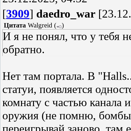
[
3909
]
daedro_war
[23.12.
Цитата
Walgreid
(
)
И я не понял, что у тебя 
обратно.
Нет там портала. В "Halls.
статуи, появляется одност
комнату с частью канала и
оружия (не помню, бомбы 
переигрывай заново, там е