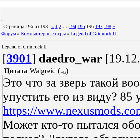
Страница
196
из
198
«
1
2
…
194
195
196
197
198
»
Форум
»
Компьютерные игры
»
Legend of Grimrock II
Legend of Grimrock II
[
3901
]
daedro_war
[19.12.
Цитата
Walgreid
(
)
Это что за зверь такой во
упустить его из виду? 85 
https://www.nexusmods.co
Может кто-то пытался обо
полная? Другого объяснен