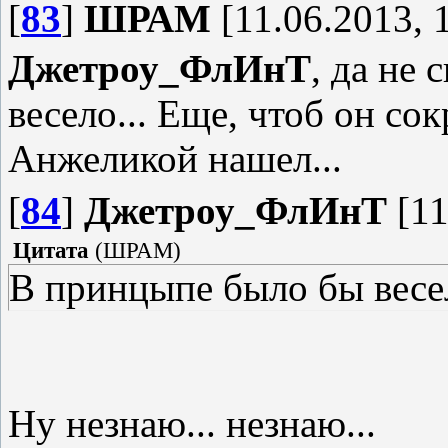
[
83
]
ШРАМ
[11.06.2013, 
Джетроу_ФлИнТ
, да не
весело... Еще, чтоб он со
Анжеликой нашел...
[
84
]
Джетроу_ФлИнТ
[11
Цитата
(
ШРАМ
)
В принцыпе было бы весел
Ну незнаю... незнаю...