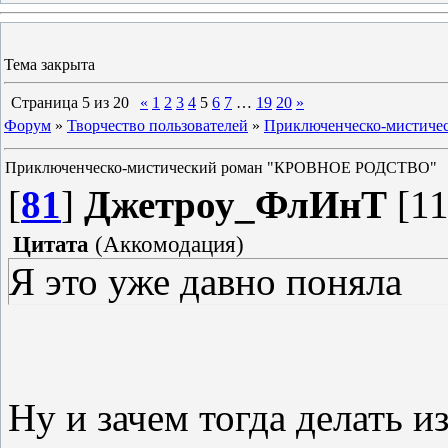
Тема закрыта
Страница
5
из
20
«
1
2
3
4
5
6
7
…
19
20
»
Форум
»
Творчество пользователей
»
Приключенческо-мистич
Приключенческо-мистический роман "КРОВНОЕ РОДСТВО"
[
81
]
Джетроу_ФлИнТ
[11
Цитата
(
Аккомодация
)
Я это уже давно поняла
Ну и зачем тогда делать 