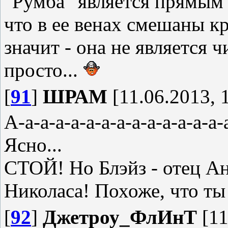
"Румба" является прямым
что в ее венах смешаны к
значит - она не является 
просто...
[
91
]
ШРАМ
[11.06.2013, 
А-а-а-а-а-а-а-а-а-а-а-а-а-а
Ясно...
СТОЙ! Но Блэйз - отец А
Николаса! Похоже, что ты 
[
92
]
Джетроу_ФлИнТ
[11