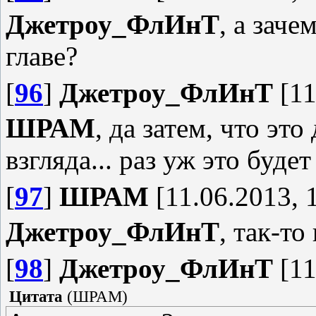
Джетроу_ФлИнТ
, а зач
главе?
[
96
]
Джетроу_ФлИнТ
[11
ШРАМ
, да затем, что эт
взгляда... раз уж это буде
[
97
]
ШРАМ
[11.06.2013, 
Джетроу_ФлИнТ
, так-то
[
98
]
Джетроу_ФлИнТ
[11
Цитата
(
ШРАМ
)