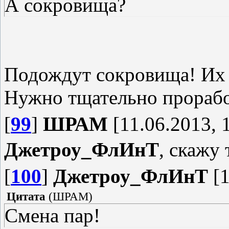
А сокровища?
Подождут сокровища! Их Г
Нужно тщательно проработ
[
99
]
ШРАМ
[11.06.2013, 
Джетроу_ФлИнТ
, скажу 
[
100
]
Джетроу_ФлИнТ
[1
Цитата
(
ШРАМ
)
Смена пар!