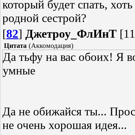
который будет спать, хоть
родной сестрой?
[
82
]
Джетроу_ФлИнТ
[11
Цитата
(
Аккомодация
)
Да тьфу на вас обоих! Я в
умные
Да не обижайся ты... Прос
не очень хорошая идея...