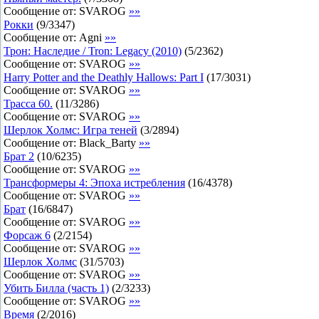
Сообщение от:
SVAROG
»»
Рокки
(
9
/
3347
)
Сообщение от:
Agni
»»
Трон: Наследие / Tron: Legacy (2010)
(
5
/
2362
)
Сообщение от:
SVAROG
»»
Harry Potter and the Deathly Hallows: Part I
(
17
/
3031
)
Сообщение от:
SVAROG
»»
Трасса 60.
(
11
/
3286
)
Сообщение от:
SVAROG
»»
Шерлок Холмс: Игра теней
(
3
/
2894
)
Сообщение от:
Black_Barty
»»
Брат 2
(
10
/
6235
)
Сообщение от:
SVAROG
»»
Трансформеры 4: Эпоха истребления
(
16
/
4378
)
Сообщение от:
SVAROG
»»
Брат
(
16
/
6847
)
Сообщение от:
SVAROG
»»
Форсаж 6
(
2
/
2154
)
Сообщение от:
SVAROG
»»
Шерлок Холмс
(
31
/
5703
)
Сообщение от:
SVAROG
»»
Убить Билла (часть 1)
(
2
/
3233
)
Сообщение от:
SVAROG
»»
Время
(
2
/
2016
)