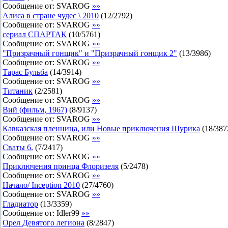
Сообщение от:
SVAROG
»»
Алиса в стране чудес \ 2010
(
12
/
2792
)
Сообщение от:
SVAROG
»»
сериал СПАРТАК
(
10
/
5761
)
Сообщение от:
SVAROG
»»
"Призрачный гонщик" и "Призрачный гонщик 2"
(
13
/
3986
)
Сообщение от:
SVAROG
»»
Тарас Бульба
(
14
/
3914
)
Сообщение от:
SVAROG
»»
Титаник
(
2
/
2581
)
Сообщение от:
SVAROG
»»
Вий (фильм, 1967)
(
8
/
9137
)
Сообщение от:
SVAROG
»»
Кавказская пленница, или Новые приключения Шурика
(
18
/
387
Сообщение от:
SVAROG
»»
Сваты 6.
(
7
/
2417
)
Сообщение от:
SVAROG
»»
Приключения принца Флоризеля
(
5
/
2478
)
Сообщение от:
SVAROG
»»
Начало/ Inception 2010
(
27
/
4760
)
Сообщение от:
SVAROG
»»
Гладиатор
(
13
/
3359
)
Сообщение от:
Idler99
»»
Орел Девятого легиона
(
8
/
2847
)