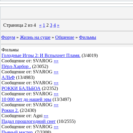
Страница
2
из
4
«
1
2
3
4
»
Форум
»
Жизнь на суше
»
Общение
»
Фильмы
Фильмы
Голодные Игры 2: И Вспыхнет Пламя.
(
3
/
4019
)
Сообщение от:
SVAROG
»»
Пёрл-Харбор .
(
2
/
3052
)
Сообщение от:
SVAROG
»»
АЛЬФ
(
13
/
4983
)
Сообщение от:
SVAROG
»»
РОККИ БАЛЬБОА
(
2
/
2352
)
Сообщение от:
SVAROG
»»
10 000 лет до нашей эры
(
13
/
3497
)
Сообщение от:
SVAROG
»»
Рокки 2.
(
2
/
2430
)
Сообщение от:
Agni
»»
Падал прошлогодний снег
(
10
/
2555
)
Сообщение от:
SVAROG
»»
Пьяный мастер.
(
7
/
3308
)